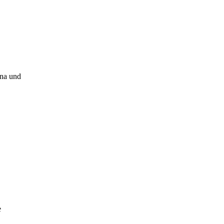
ina und
e